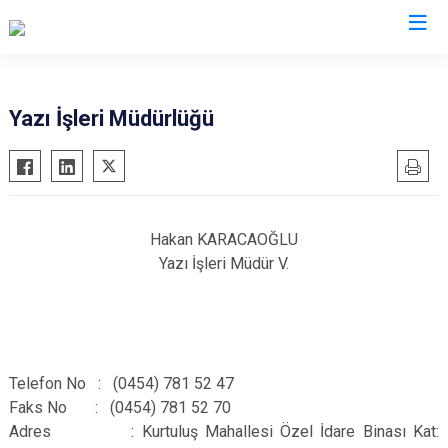
Giresun
Yazı İşleri Müdürlüğü
Alucra
Görele
Bulancak
Güce
Çamoluk
Keşap
Hakan KARACAOĞLU
Çanakçı
Piraziz
Yazı İşleri Müdür V.
Dereli
Şebinkarahisar
Doğankent
Tirebolu
Espiye
Yağlıdere
Eynesil
Telefon No : (0454) 781 52 47
Faks No : (0454) 781 52 70
Adres : Kurtuluş Mahallesi Özel İdare Binası Kat: