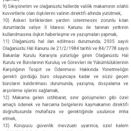
9) Sıkıyönetim ve olağanüstü hallerde valilik makamının silahlı
kuvvetlerle olan ilişkilerini valinin direktifi altında yürütmek,
10) Askeri birliklerden yardım istenmesini zorunlu kılan
durumlarda valiye İl İdaresi Kanunu ile tanınan yetkinin
kullanılmasına ilişkin haberleşme ve yazışmaları yapmak,
11) Olağanüstü hal ilan edilmesi durumunda; 2935 sayılı
Olağanüstü Hâl Kanunu ile 21/2/1984 tarihli ve 84/7778 sayılı
Bakanlar Kurulu Kararıyla yürürlüğe giren Olağanüstü Hal
Kurulu ve Bürolarının Kuruluş ve Görevleri ile Yükümlülüklerinin
Karşılığının Tespit ve Ödenmesi Hakkında Yönetmeliğin
gerekli gördüğü büro oluşuncaya kadar ve sözü geçen
büroların kaldırılması durumunda, yazışma, dosyalama ve
arşivleme işlerini sağlamak,
12) Makama gelen istihbarat, sınır görüşmeleri gibi özel
amaçlı ödenek ve harcama belgelerini kaymakamın direktifi
doğrultusunda muhafaza ve gerektiğinde usulünce imha
etmek,
13) Koruyucu güvenlik mevzuatı uyarınca, özel kalem