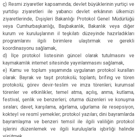
ç) Resmi ziyaretler kapsamında; devlet büyüklerinin yurtiçi ve
yurtdışı ziyaretleri ile yabancı devlet erkânının ülkemizi
ziyaretlerinde, Dışişleri Bakanlığı Protokol Genel Müdürlüğü
veya Cumhurbaşkanlığı, Başbakanlık, Bakanlık veya diğer
kurum ve kuruluşlarının il teşkilatı düzeyinde hazırladıkları
programlarını ilgili birimlere ulaştırmak ve gerekli
koordinasyonu sağlamak,
d) İlçe protokol listesinin güncel olarak tutulmasını ve
kaymakamlık internet sitesinde yayınlanmasını sağlamak,
e) Kamu ve toplum yaşamında uygulanan protokol kuralları
olarak: Bayrak ve taşıt protokolü; toplantı, brifing ve tören
protokolü; görev devir-teslim ve imza törenleri; kurumsal
törenler ve etkinlikler, temel atma, açılış, anma, kutlama,
festival, şenlik ve benzerleri; oturma düzenleri ve konuşma
sıraları; davet, karşılama, ağırlama, uğurlama ile resepsiyon,
kokteyl ve resmî yemekler; protokol yazıları; dini bayramlarda
bayramlaşma ve benzeri temsil ile ilgili valiliğin protokol
işlerini düzenlemek ve ilgili kuruluşlarla işbirliği halinde
yürütmek,