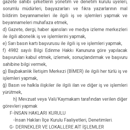
gazete sahibi şirketlerin yönetim ve denetim kurulu üyeleri,
sorumlu müdürleri, başyazarları ve fıkra yazarlarının mal
bildirim beyannameleri ile ilgili iş ve işlemleri yapmak ve
beyannameleri muhafaza etmek,
d) Gazete, dergi, haber ajansları ve medya izleme merkezleri
ile ilgili abonelik iş ve işlemlerini yapmak,
e) Sarı basın kartı başvurusu ile ilgili iş ve işlemleri yapmak,
f) 4982 sayılı Bilgi Edinme Hakkı Kanununa göre yapılacak
başvuruları kabul etmek, izlemek, sonuçlandırmak ve başvuru
sahibine bilgi vermek,
g) Başbakanlık İletişim Merkezi (BİMER) ile ilgili her türlü iş ve
işlemleri yapmak,
ğ) Basın ve halkla ilişkiler ile ilgili ilan ve diğer iş ve işlemleri
yürütmek,
h) Mevzuat veya Vali/Kaymakam tarafından verilen diğer
görevleri yapmak
F-İNSAN HAKLARI KURULU
-İnsan Hakları İlçe Kurulu Faaliyetleri, Denetimleri.
G- DERNEKLER VE LOKALLERE AİT İŞLEMLER