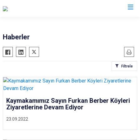
Giresun
Haberler
Alucra
Görele
Bulancak
Güce
Filtrele
Çamoluk
Keşap
Çanakçı
Piraziz
Dereli
Şebinkarahisar
Doğankent
Tirebolu
Kaymakamımız Sayın Furkan Berber Köyleri
Ziyaretlerine Devam Ediyor
Espiye
Yağlıdere
Eynesil
23.09.2022