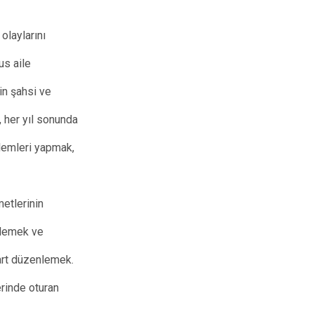
Tirebolu
olaylarını
Yağlıdere
us aile
in şahsi ve
, her yıl sonunda
şlemleri yapmak,
metlerinin
enlemek ve
kart düzenlemek.
rinde oturan