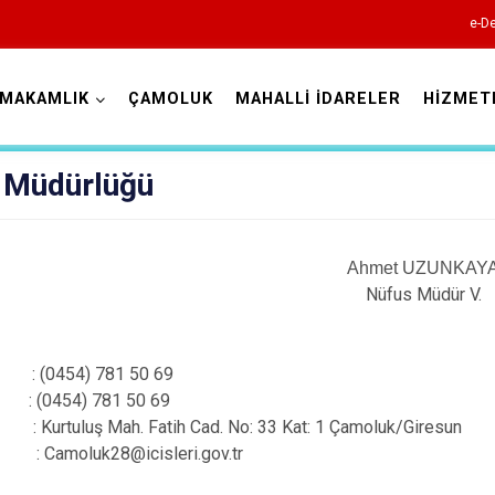
e-De
YMAKAMLIK
ÇAMOLUK
MAHALLİ İDARELER
HİZMET
Giresun
 Müdürlüğü
Ahmet UZUNKAY
Nüfus Müdür V.
Alucra
Bulancak
: (0454) 781 50 69
: (0454) 781 50 69
Çamoluk
urtuluş Mah. Fatih Cad. No: 33 Kat: 1 Çamoluk/Giresun
Çanakçı
: Camoluk28@icisleri.gov.tr
Dereli