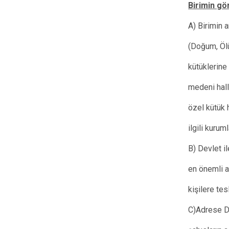
Birimin gö
A) Birimin 
(Doğum, Ölü
kütüklerine
medeni hall
özel kütük 
ilgili kuru
B) Devlet i
en önemli a
kişilere te
C)Adrese D