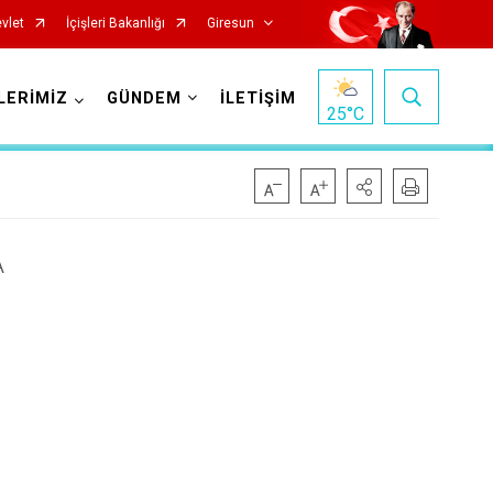
vlet
İçişleri Bakanlığı
Giresun
LERİMİZ
GÜNDEM
İLETİŞİM
25
°C
A
Görele
Güce
Keşap
Piraziz
Şebinkarahisar