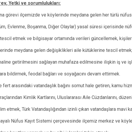
rev, Yetki ve sorumlulukları:
Doğankent
ana görevi ilçemizde ve köylerinde meydana gelen her türlü nüfus 
Espiye
Eynesil
m, Evlenme, Boşanma, Diğer Olaylar) yasal süresi içerisinde nüf
 tescil etmek ve bilgisayar ortamında verileri güncellemek, kişiler
erinde meydana gelen değişiklikleri aile kütüklerine tescil etmek
haline getirilmesini sağlayan muhafaza edilmesine ilişkin iş ve i
mlara bildirmek, feodal bağları ve soyağacını devam ettirmek.
le fert arasındaki vatandaşlık bağını somut hale getiren, kamu hiz
raçlarından Kimlik Kartlarını, Uluslararası Aile Cüzdanlarını, düz
slim etmek, Türk Vatandaşlığından izinli çıkan vatandaşlara mavi 
ayalı Nüfus Kayıt Sistemi çerçevesinde ilçemiz merkez ve köyle